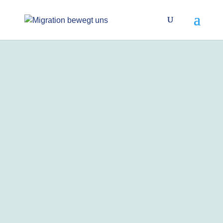
ANKOMMEN
„Die Bürokratie ist noch nicht
‚Willkommenskultur plus'“